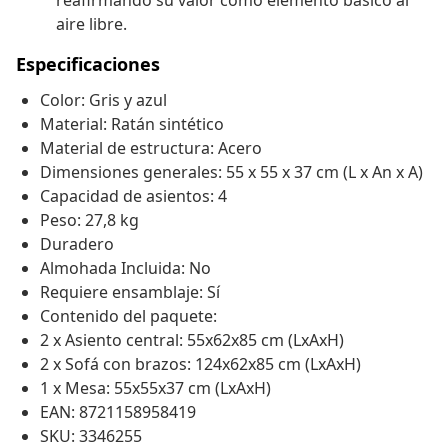
reafirmando su valor como elemento básico al
aire libre.
Especificaciones
Color: Gris y azul
Material: Ratán sintético
Material de estructura: Acero
Dimensiones generales: 55 x 55 x 37 cm (L x An x A)
Capacidad de asientos: 4
Peso: 27,8 kg
Duradero
Almohada Incluida: No
Requiere ensamblaje: Sí
Contenido del paquete:
2 x Asiento central: 55x62x85 cm (LxAxH)
2 x Sofá con brazos: 124x62x85 cm (LxAxH)
1 x Mesa: 55x55x37 cm (LxAxH)
EAN: 8721158958419
SKU: 3346255