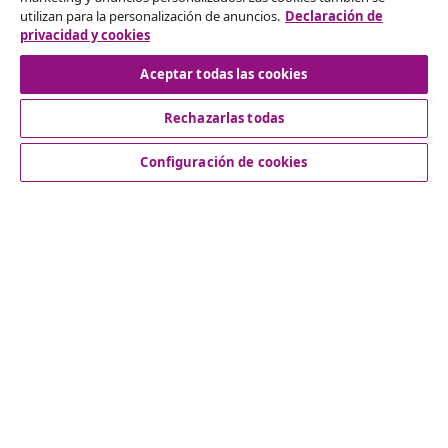
Solicita la cancelación de tu pedido.
utilizan para la personalización de anuncios.
Declaración de
privacidad y cookies
Desistir del contrato
Aceptar todas las cookies
Rechazarlas todas
Servicio al Cliente
Configuración de cookies
Empresas
vidaXL
Descubre mas