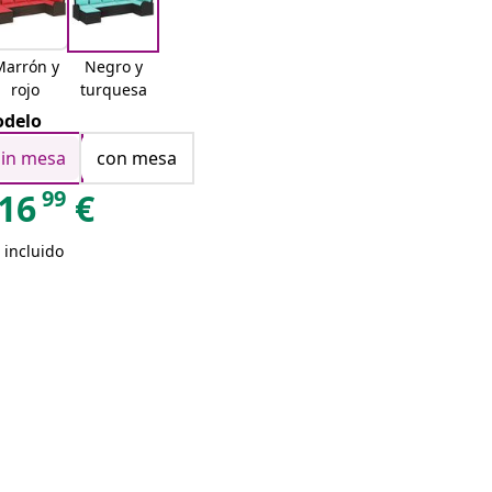
Marrón y
Negro y
rojo
turquesa
delo
sin mesa
con mesa
99
16
€
 incluido