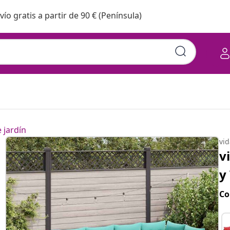
vío gratis a partir de 90 € (Península)
 jardín
vi
v
y
Co