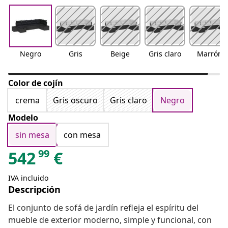
Negro
Gris
Beige
Gris claro
Marrón
Color de cojín
crema
Gris oscuro
Gris claro
Negro
Modelo
sin mesa
con mesa
99
542
€
IVA incluido
Descripción
El conjunto de sofá de jardín refleja el espíritu del
mueble de exterior moderno, simple y funcional, con