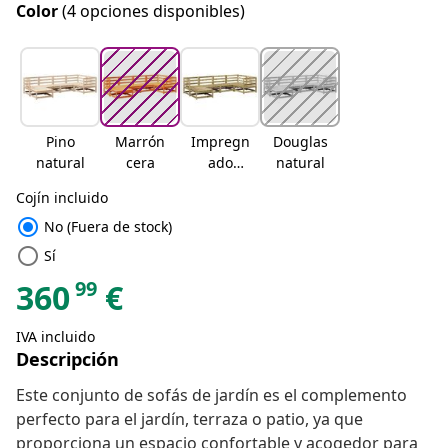
Color
(4 opciones disponibles)
Pino
Marrón
Impregn
Douglas
natural
cera
ado
natural
natural
Cojín incluido
radio_button_checked
No (Fuera de stock)
radio_button_unchecked
Sí
99
360
€
IVA incluido
Descripción
Este conjunto de sofás de jardín es el complemento
perfecto para el jardín, terraza o patio, ya que
proporciona un espacio confortable y acogedor para