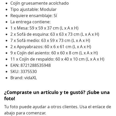
Cojín gruesamente acolchado
Tipo ajustable: Modular
Requiere ensamblaje: Sí
La entrega contiene:
1 x Mesa: 59 x 59 x 37 cm (L x A x H)
2 x Sofá de esquina: 63 x 63 x 73 cm (L x A x H)
7 x Sofá medio: 63 x 59 x 73 cm (L x A x H)
2 x Apoyabrazos: 60 x 6 x 61 cm (L x A x H)
9 x Cojín del asiento: 60 x 60 x 8 cm (L x A x H)
11 x Cojín de respaldo: 60 x 40 x 10 cm (L x A x H)
EAN: 8721288535948
SKU: 3375530
Brand: vidaXL
¿Compraste un artículo y te gustó? ¡Sube una
foto!
Tu foto puede ayudar a otros clientes. Usa el enlace de
abajo para comenzar.