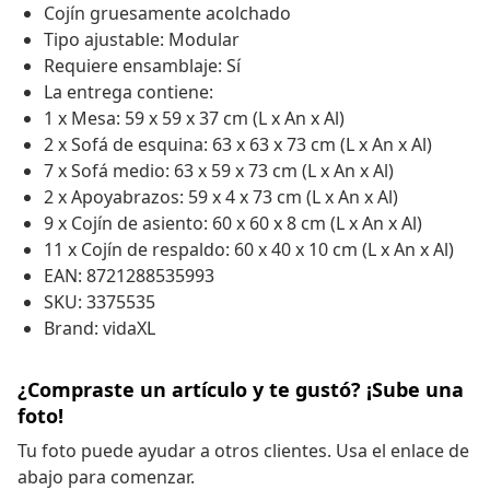
Cojín gruesamente acolchado
Tipo ajustable: Modular
Requiere ensamblaje: Sí
La entrega contiene:
1 x Mesa: 59 x 59 x 37 cm (L x An x Al)
2 x Sofá de esquina: 63 x 63 x 73 cm (L x An x Al)
7 x Sofá medio: 63 x 59 x 73 cm (L x An x Al)
2 x Apoyabrazos: 59 x 4 x 73 cm (L x An x Al)
9 x Cojín de asiento: 60 x 60 x 8 cm (L x An x Al)
11 x Cojín de respaldo: 60 x 40 x 10 cm (L x An x Al)
EAN: 8721288535993
SKU: 3375535
Brand: vidaXL
¿Compraste un artículo y te gustó? ¡Sube una
foto!
Tu foto puede ayudar a otros clientes. Usa el enlace de
abajo para comenzar.