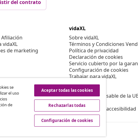
istir del contrato
vidaXL
Afiliación
Sobre vidaXL
a vidaXL
Términos y Condiciones Vend
es de marketing
Política de privacidad
Declaración de cookies
Servicio cubierto por la garan
Configuración de cookies
Trabajar para vidaXL
Aviso legal
okies se
Seguridad
Aceptar todas las cookies
izar el uso
Persona responsable de la U
cios
Política de EPR
ción de
Rechazarlas todas
Información de accesibilidad
Configuración de cookies