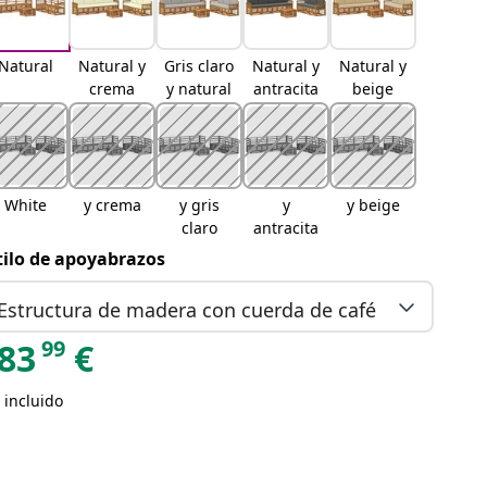
Natural
Natural y
Gris claro
Natural y
Natural y
crema
y natural
antracita
beige
White
y crema
y gris
y
y beige
claro
antracita
tilo de apoyabrazos
Estructura de madera con cuerda de café
99
83
€
 incluido