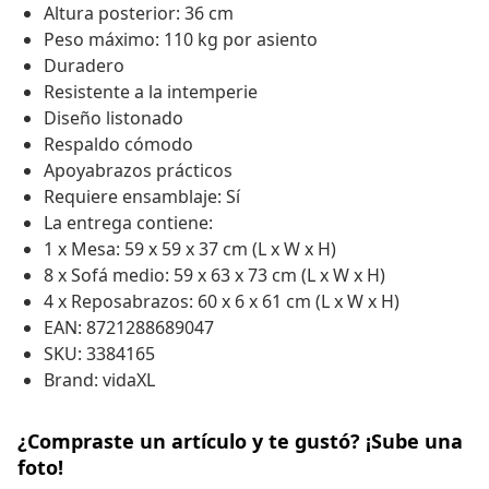
Altura posterior: 36 cm
Peso máximo: 110 kg por asiento
Duradero
Resistente a la intemperie
Diseño listonado
Respaldo cómodo
Apoyabrazos prácticos
Requiere ensamblaje: Sí
La entrega contiene:
1 x Mesa: 59 x 59 x 37 cm (L x W x H)
8 x Sofá medio: 59 x 63 x 73 cm (L x W x H)
4 x Reposabrazos: 60 x 6 x 61 cm (L x W x H)
EAN: 8721288689047
SKU: 3384165
Brand: vidaXL
¿Compraste un artículo y te gustó? ¡Sube una
foto!