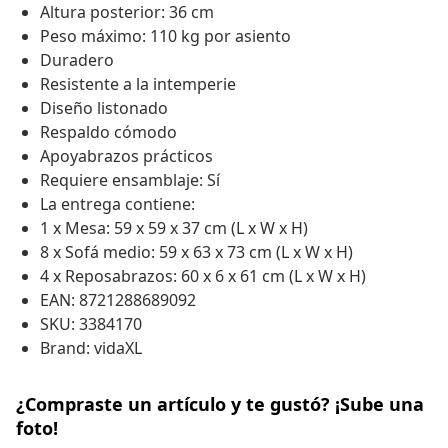
Altura posterior: 36 cm
Peso máximo: 110 kg por asiento
Duradero
Resistente a la intemperie
Diseño listonado
Respaldo cómodo
Apoyabrazos prácticos
Requiere ensamblaje: Sí
La entrega contiene:
1 x Mesa: 59 x 59 x 37 cm (L x W x H)
8 x Sofá medio: 59 x 63 x 73 cm (L x W x H)
4 x Reposabrazos: 60 x 6 x 61 cm (L x W x H)
EAN: 8721288689092
SKU: 3384170
Brand: vidaXL
¿Compraste un artículo y te gustó? ¡Sube una
foto!