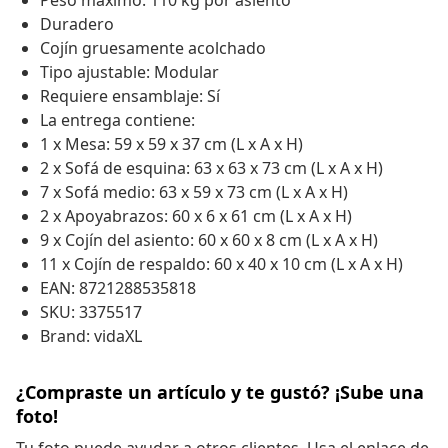
Peso máximo: 110 kg por asiento
Duradero
Cojín gruesamente acolchado
Tipo ajustable: Modular
Requiere ensamblaje: Sí
La entrega contiene:
1 x Mesa: 59 x 59 x 37 cm (L x A x H)
2 x Sofá de esquina: 63 x 63 x 73 cm (L x A x H)
7 x Sofá medio: 63 x 59 x 73 cm (L x A x H)
2 x Apoyabrazos: 60 x 6 x 61 cm (L x A x H)
9 x Cojín del asiento: 60 x 60 x 8 cm (L x A x H)
11 x Cojín de respaldo: 60 x 40 x 10 cm (L x A x H)
EAN: 8721288535818
SKU: 3375517
Brand: vidaXL
¿Compraste un artículo y te gustó? ¡Sube una
foto!