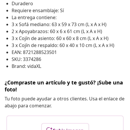
Duradero
Requiere ensamblaje: Sí
La entrega contiene:
3 x Sofá mediano: 63 x 59 x 73 cm (L x A x H)
2 x Apoyabrazos: 60 x 6 x 61 cm (L x A x H)
3 x Cojín de asiento: 60 x 60 x 8 cm (L x A x H)
3 x Cojín de respaldo: 60 x 40 x 10 cm (L x A x H)
EAN: 8721288523501
SKU: 3374286
Brand: vidaXL
¿Compraste un artículo y te gustó? ¡Sube una
foto!
Tu foto puede ayudar a otros clientes. Usa el enlace de
abajo para comenzar.