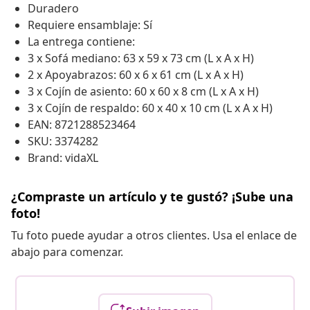
Duradero
Requiere ensamblaje: Sí
La entrega contiene:
3 x Sofá mediano: 63 x 59 x 73 cm (L x A x H)
2 x Apoyabrazos: 60 x 6 x 61 cm (L x A x H)
3 x Cojín de asiento: 60 x 60 x 8 cm (L x A x H)
3 x Cojín de respaldo: 60 x 40 x 10 cm (L x A x H)
EAN: 8721288523464
SKU: 3374282
Brand: vidaXL
¿Compraste un artículo y te gustó? ¡Sube una
foto!
Tu foto puede ayudar a otros clientes. Usa el enlace de
abajo para comenzar.