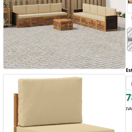
Es
7
IVA