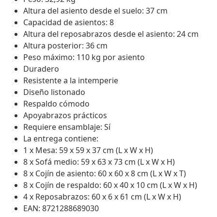
Altura del asiento desde el suelo: 37 cm
Capacidad de asientos: 8
Altura del reposabrazos desde el asiento: 24 cm
Altura posterior: 36 cm
Peso máximo: 110 kg por asiento
Duradero
Resistente a la intemperie
Diseño listonado
Respaldo cómodo
Apoyabrazos prácticos
Requiere ensamblaje: Sí
La entrega contiene:
1 x Mesa: 59 x 59 x 37 cm (L x W x H)
8 x Sofá medio: 59 x 63 x 73 cm (L x W x H)
8 x Cojín de asiento: 60 x 60 x 8 cm (L x W x T)
8 x Cojín de respaldo: 60 x 40 x 10 cm (L x W x H)
4 x Reposabrazos: 60 x 6 x 61 cm (L x W x H)
EAN: 8721288689030