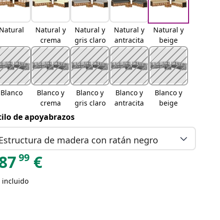
Natural
Natural y
Natural y
Natural y
Natural y
crema
gris claro
antracita
beige
Blanco
Blanco y
Blanco y
Blanco y
Blanco y
crema
gris claro
antracita
beige
tilo de apoyabrazos
Estructura de madera con ratán negro
99
87
€
 incluido