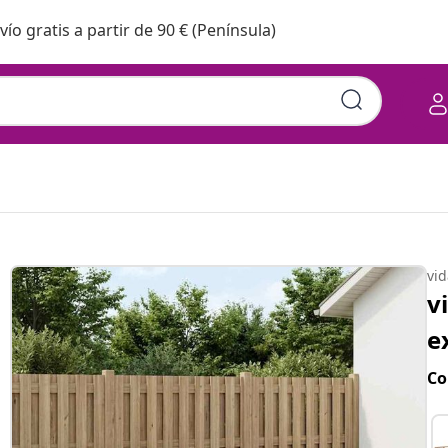
vío gratis a partir de 90 € (Península)
vi
v
e
Co