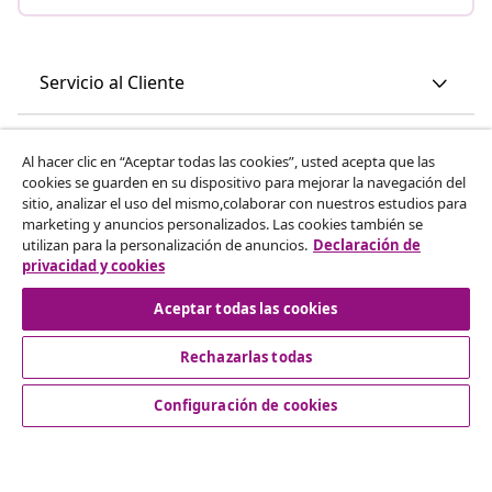
Servicio al Cliente
Empresas
Al hacer clic en “Aceptar todas las cookies”, usted acepta que las
cookies se guarden en su dispositivo para mejorar la navegación del
sitio, analizar el uso del mismo,colaborar con nuestros estudios para
vidaXL
marketing y anuncios personalizados. Las cookies también se
utilizan para la personalización de anuncios.
Declaración de
privacidad y cookies
Descubre mas
Aceptar todas las cookies
Rechazarlas todas
Configuración de cookies
© 2008-2026 vidaXL www.vidaxl.es es una página web de
vidaXL Marketplace International B.V.