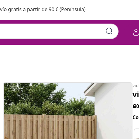
vío gratis a partir de 90 € (Península)
vi
v
e
Co