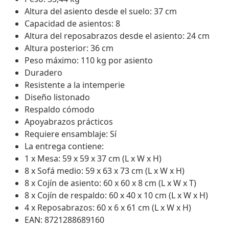
Altura del asiento desde el suelo: 37 cm
Capacidad de asientos: 8
Altura del reposabrazos desde el asiento: 24 cm
Altura posterior: 36 cm
Peso máximo: 110 kg por asiento
Duradero
Resistente a la intemperie
Diseño listonado
Respaldo cómodo
Apoyabrazos prácticos
Requiere ensamblaje: Sí
La entrega contiene:
1 x Mesa: 59 x 59 x 37 cm (L x W x H)
8 x Sofá medio: 59 x 63 x 73 cm (L x W x H)
8 x Cojín de asiento: 60 x 60 x 8 cm (L x W x T)
8 x Cojín de respaldo: 60 x 40 x 10 cm (L x W x H)
4 x Reposabrazos: 60 x 6 x 61 cm (L x W x H)
EAN: 8721288689160