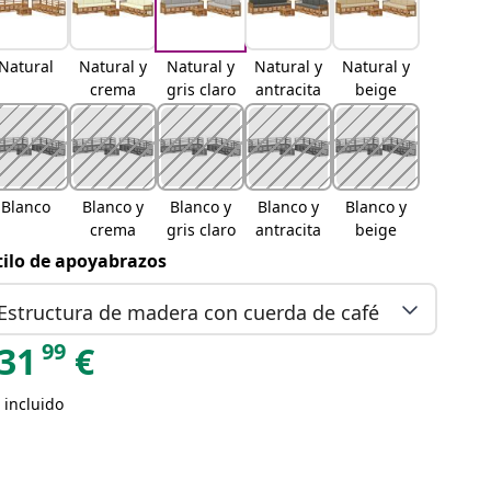
Natural
Natural y
Natural y
Natural y
Natural y
crema
gris claro
antracita
beige
Blanco
Blanco y
Blanco y
Blanco y
Blanco y
crema
gris claro
antracita
beige
tilo de apoyabrazos
Estructura de madera con cuerda de café
99
31
€
 incluido