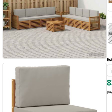
Es
8
IVA