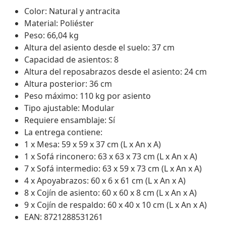
Color: Natural y antracita
Material: Poliéster
Peso: 66,04 kg
Altura del asiento desde el suelo: 37 cm
Capacidad de asientos: 8
Altura del reposabrazos desde el asiento: 24 cm
Altura posterior: 36 cm
Peso máximo: 110 kg por asiento
Tipo ajustable: Modular
Requiere ensamblaje: Sí
La entrega contiene:
1 x Mesa: 59 x 59 x 37 cm (L x An x A)
1 x Sofá rinconero: 63 x 63 x 73 cm (L x An x A)
7 x Sofá intermedio: 63 x 59 x 73 cm (L x An x A)
4 x Apoyabrazos: 60 x 6 x 61 cm (L x An x A)
8 x Cojín de asiento: 60 x 60 x 8 cm (L x An x A)
9 x Cojín de respaldo: 60 x 40 x 10 cm (L x An x A)
EAN: 8721288531261