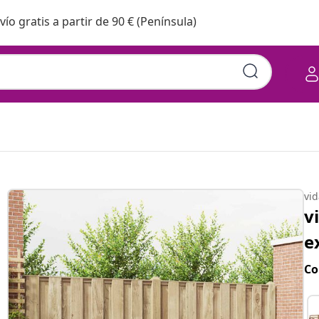
vío gratis a partir de 90 € (Península)
vi
v
e
Co