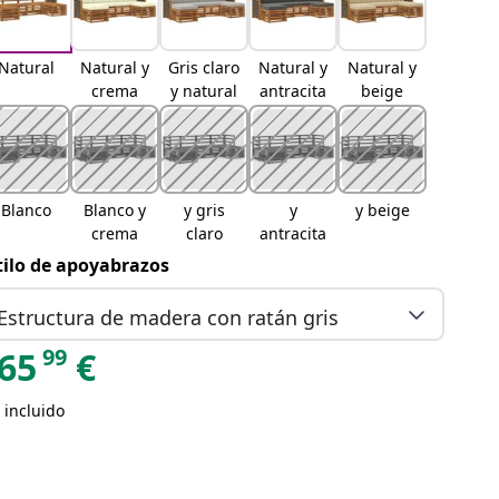
Natural
Natural y
Gris claro
Natural y
Natural y
crema
y natural
antracita
beige
Blanco
Blanco y
y gris
y
y beige
crema
claro
antracita
tilo de apoyabrazos
Estructura de madera con ratán gris
99
65
€
 incluido