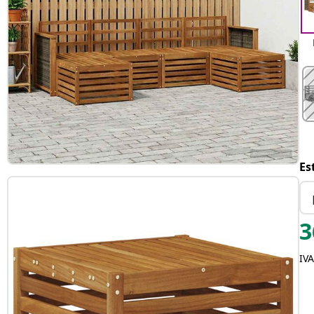
Es
3
IVA