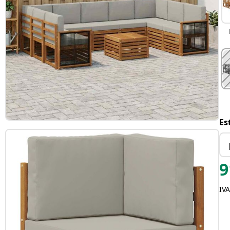
Es
9
IVA