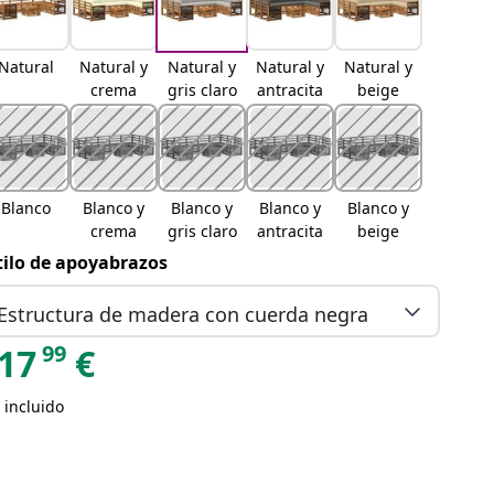
Natural
Natural y
Natural y
Natural y
Natural y
crema
gris claro
antracita
beige
Blanco
Blanco y
Blanco y
Blanco y
Blanco y
crema
gris claro
antracita
beige
tilo de apoyabrazos
Estructura de madera con cuerda negra
99
17
€
 incluido