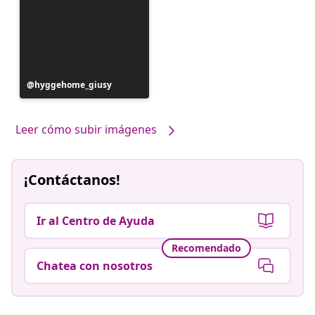
Publicación
hyggehome_giusy
realizada
por
Leer cómo subir imágenes
¡Contáctanos!
Ir al Centro de Ayuda
Recomendado
Chatea con nosotros