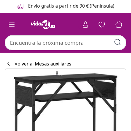
Anterior
Siguiente
Envío gratis a partir de 90 € (Península)
Volver a: Mesas auxiliares
Colección de co
#sharemevidaxl