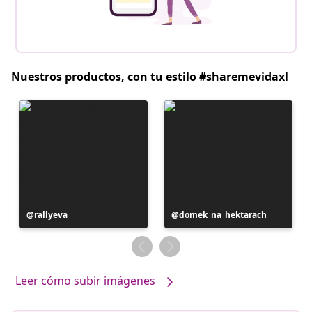
Nuestros productos, con tu estilo #sharemevidaxl
Publicación
rallyeva
Publicación
domek_na_hektarach
realizada
realizada
por
por
Leer cómo subir imágenes