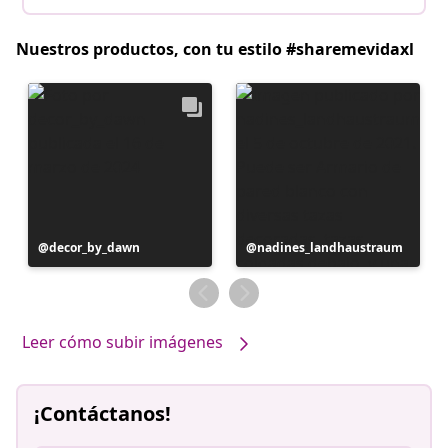
Nuestros productos, con tu estilo #sharemevidaxl
Publicación
decor_by_dawn
Publicación
nadines_landhaustraum
realizada
realizada
por
por
Leer cómo subir imágenes
¡Contáctanos!