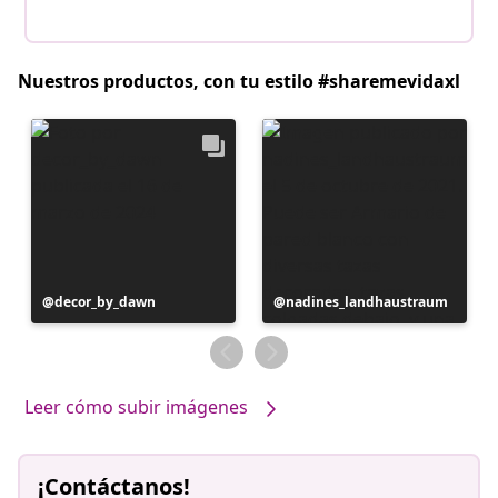
Nuestros productos, con tu estilo #sharemevidaxl
Publicación
decor_by_dawn
Publicación
nadines_landhaustraum
realizada
realizada
por
por
Leer cómo subir imágenes
¡Contáctanos!