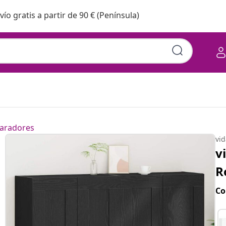
vío gratis a partir de 90 € (Península)
aradores
vi
v
R
Co