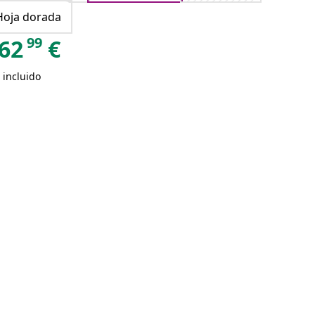
Hoja dorada
99
62
€
 incluido