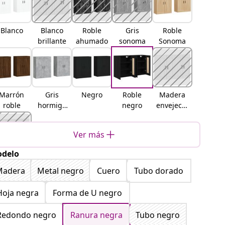
Blanco
Blanco
Roble
Gris
Roble
brillante
ahumado
sonoma
Sonoma
Marrón
Gris
Negro
Roble
Madera
roble
hormigó
negro
envejecid
n
a
Ver más
delo
Roble
artisan
Madera
Metal negro
Cuero
Tubo dorado
Hoja negra
Forma de U negro
Redondo negro
Ranura negra
Tubo negro