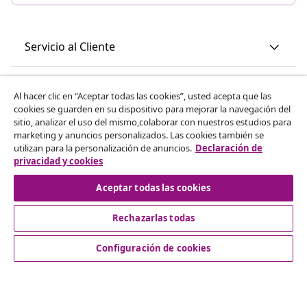
Servicio al Cliente
Empresas
Al hacer clic en “Aceptar todas las cookies”, usted acepta que las
cookies se guarden en su dispositivo para mejorar la navegación del
sitio, analizar el uso del mismo,colaborar con nuestros estudios para
vidaXL
marketing y anuncios personalizados. Las cookies también se
utilizan para la personalización de anuncios.
Declaración de
privacidad y cookies
Descubre mas
Aceptar todas las cookies
Rechazarlas todas
Configuración de cookies
© 2008-2026 vidaXL www.vidaxl.es es una página web de
vidaXL Marketplace International B.V.