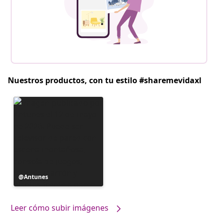
Nuestros productos, con tu estilo #sharemevidaxl
Publicación
Antunes
realizada
por
Leer cómo subir imágenes