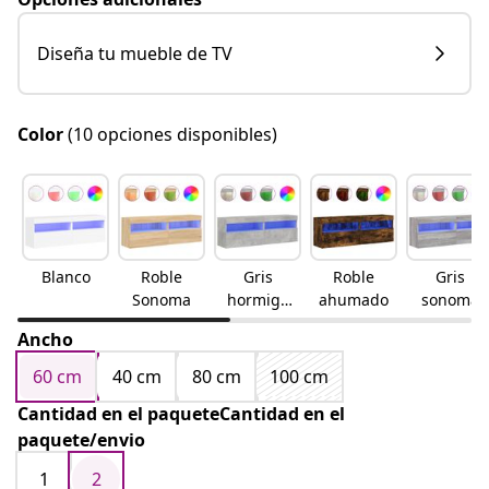
Diseña tu mueble de TV
Color
(10 opciones disponibles)
Blanco
Roble
Gris
Roble
Gris
Sonoma
hormigó
ahumado
sonoma
n
Ancho
60 cm
40 cm
80 cm
100 cm
Cantidad en el paqueteCantidad en el
paquete/envio
1
2