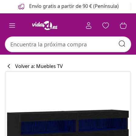
Anterior
Siguiente
Envío gratis a partir de 90 € (Península)
Volver a: Muebles TV
Colección de co
#sharemevidaxl