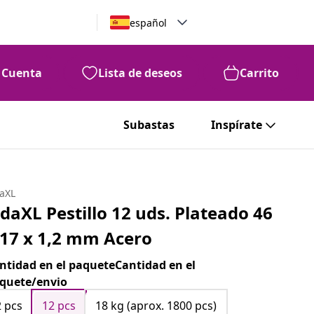
español
Cuenta
Lista de deseos
Carrito
Subastas
Inspírate
daXL
idaXL Pestillo 12 uds. Plateado 46
 17 x 1,2 mm Acero
ntidad en el paqueteCantidad en el
quete/envio
2 pcs
12 pcs
18 kg (aprox. 1800 pcs)