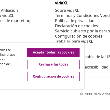
vidaXL
Afiliación
Sobre vidaXL
a vidaXL
Términos y Condiciones Vend
es de marketing
Política de privacidad
Declaración de cookies
Servicio cubierto por la garan
Configuración de cookies
Trabajar para vidaXL
Aviso legal
okies se
Seguridad
Aceptar todas las cookies
izar el uso
Persona responsable de la U
cios
Política de EPR
ción de
Rechazarlas todas
Información de accesibilidad
Configuración de cookies
© 2008-2026 vidaX