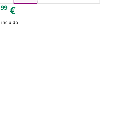
99
€
 incluido