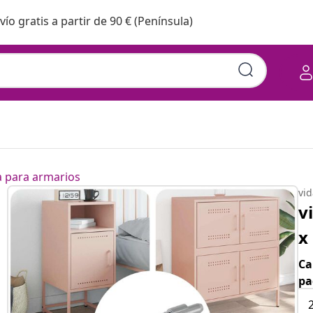
vío gratis a partir de 90 € (Península)
a para armarios
vi
v
x
Ca
pa