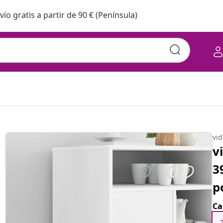
vío gratis a partir de 90 € (Península)
vi
v
3
p
Ca