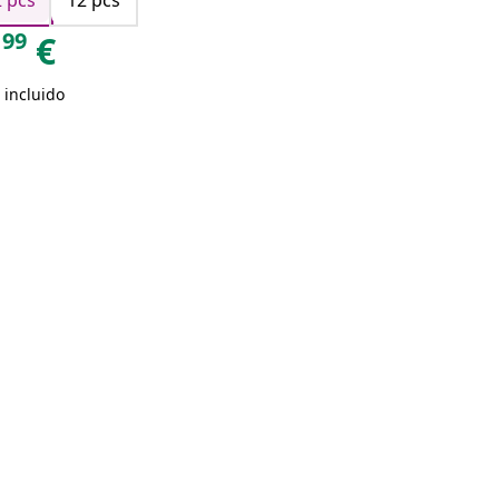
2 pcs
12 pcs
99
€
 incluido