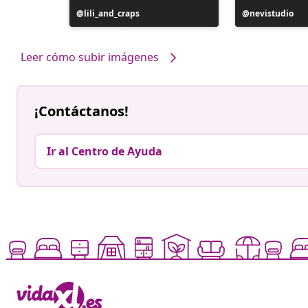
Publicación
lili_and_craps
Publicación
nevistudio
realizada
realizada
por
por
Leer cómo subir imágenes
¡Contáctanos!
Ir al Centro de Ayuda