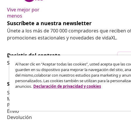
Vive mejor por
menos
Suscríbete a nuestra newsletter
Únete a los más de 700 000 compradores que reciben o
promociones estacionales y novedades de vidaXL.
Desistir del contrato
Des
Solicita la cancelación de tu pedido.
Al hacer clic en “Aceptar todas las cookies”, usted acepta que las co
guarden en su dispositivo para mejorar la navegación del sitio, anal
del mismo,colaborar con nuestros estudios para marketing y anun
personalizados. Las cookies también se utilizan para la personaliza
Servicio al Cliente
Empresas
anuncios.
Declaración de privacidad y cookies
Seguimiento del pedido
Programa de 
Mi cuenta
Producir par
Pago
Colaboracion
Envío
Devolución
Información del producto
Pedido