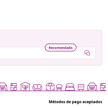
ión
redning
a
Recomendado
Métodos de pago aceptados