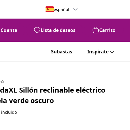
español
Cuenta
Lista de deseos
Carrito
Subastas
Inspírate
daXL
idaXL Sillón reclinable eléctrico
ela verde oscuro
 incluido