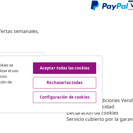
fertas semanales,
istir del contrato
okies se
Aceptar todas las cookies
izar el uso
cios
ción de
Rechazarlas todas
vidaXL
Afiliación
Sobre vidaXL
Configuración de cookies
a vidaXL
Términos y Condiciones Vend
es de marketing
Política de privacidad
Declaración de cookies
Servicio cubierto por la garan
Configuración de cookies
Trabajar para vidaXL