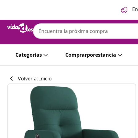
Anterior
Siguiente
En
vidaXL
vidaXL Sillón reclinable eléctrico tela ver
Categorías
Comprarporestancia
Volver a: Inicio