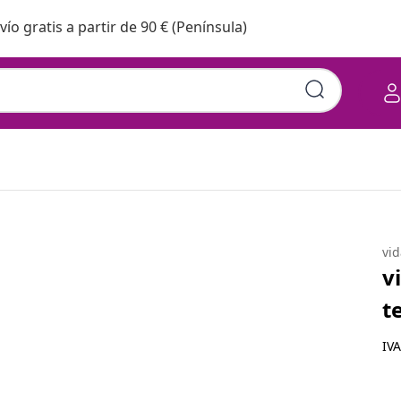
vío gratis a partir de 90 € (Península)
de oscuro
vi
v
t
IVA