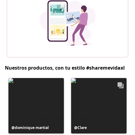
Nuestros productos, con tu estilo #sharemevidaxl
Publicación
dominique martial
Publicación
Clare
realizada
realizada