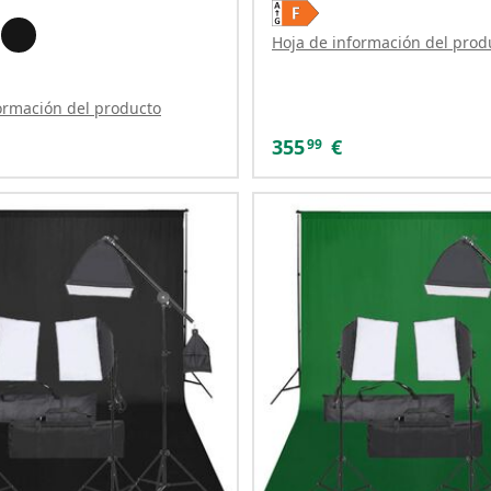
Hoja de información del prod
ormación del producto
355
€
99