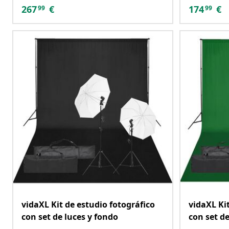
267
€
174
€
99
99
vidaXL Kit de estudio fotográfico
vidaXL Ki
con set de luces y fondo
con set de