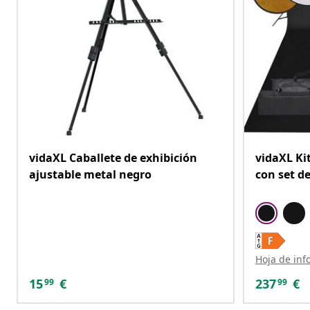
vidaXL Caballete de exhibición
vidaXL Ki
ajustable metal negro
con set de
Hoja de inf
15
€
237
€
99
99