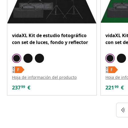
vidaXL Kit de estudio fotográfico
vidaXL Ki
con set de luces, fondo y reflector
con set de
Hoja de información del producto
Hoja de inf
237
€
221
€
99
99