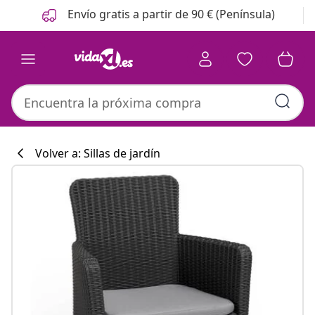
Anterior
Siguiente
Envío gratis a partir de 90 € (Península)
Volver a: Sillas de jardín
Colección de co
#sharemevidaxl