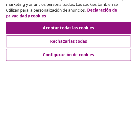
marketing y anuncios personalizados. Las cookies también se
Solicita la cancelación de tu pedido.
utilizan para la personalización de anuncios.
Declaración de
privacidad y cookies
Desistir del contrato
Aceptar todas las cookies
Rechazarlas todas
Servicio al Cliente
Configuración de cookies
Empresas
vidaXL
Descubre mas