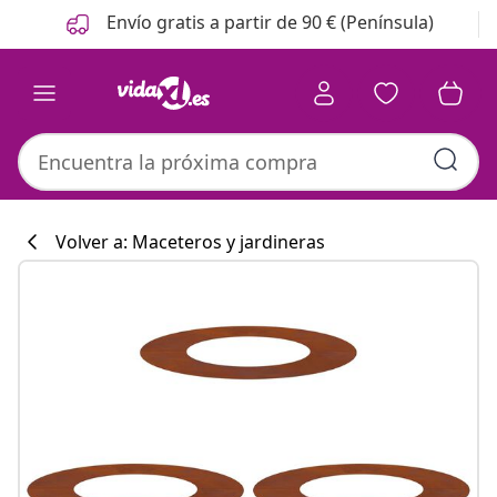
Anterior
Siguiente
Envío gratis a partir de 90 € (Península)
Volver a: Maceteros y jardineras
Colección de co
#sharemevidaxl