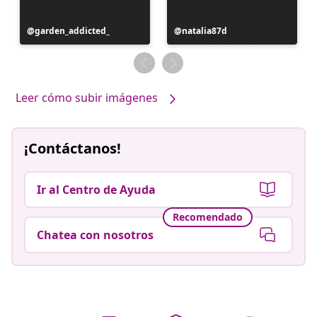
Publicación
garden_addicted_
Publicación
natalia87d
realizada
realizada
por
por
Leer cómo subir imágenes
¡Contáctanos!
Ir al Centro de Ayuda
Recomendado
Chatea con nosotros