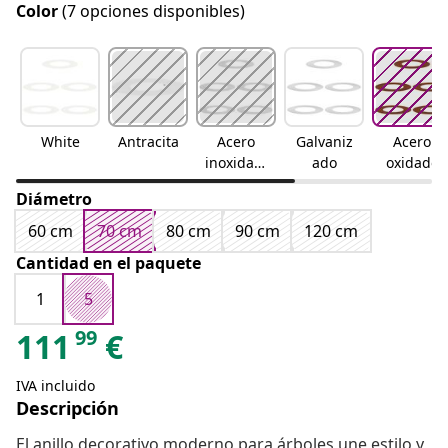
Color
(7 opciones disponibles)
White
Antracita
Acero
Galvaniz
Acero
inoxidabl
ado
oxidado
e
Diámetro
60 cm
70 cm
80 cm
90 cm
120 cm
Cantidad en el paquete
1
5
99
111
€
IVA incluido
Descripción
El anillo decorativo moderno para árboles une estilo y