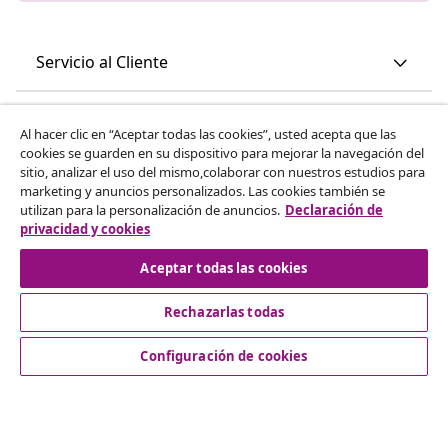
Servicio al Cliente
Empresas
Al hacer clic en “Aceptar todas las cookies”, usted acepta que las
cookies se guarden en su dispositivo para mejorar la navegación del
sitio, analizar el uso del mismo,colaborar con nuestros estudios para
vidaXL
marketing y anuncios personalizados. Las cookies también se
utilizan para la personalización de anuncios.
Declaración de
privacidad y cookies
Descubre mas
Aceptar todas las cookies
Rechazarlas todas
Configuración de cookies
© 2008-2026 vidaXL www.vidaxl.es es una página web de
vidaXL Marketplace International B.V.