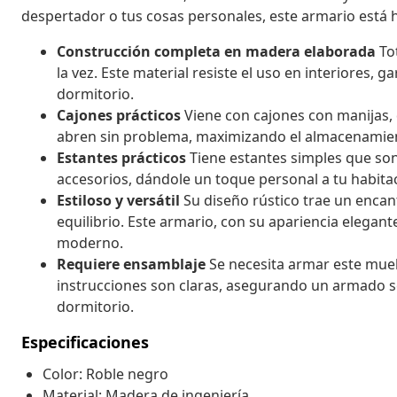
despertador o tus cosas personales, este armario está h
Construcción completa en madera elaborada
Tot
la vez. Este material resiste el uso en interiores, 
dormitorio.
Cajones prácticos
Viene con cajones con manijas, 
abren sin problema, maximizando el almacenamie
Estantes prácticos
Tiene estantes simples que so
accesorios, dándole un toque personal a tu habita
Estiloso y versátil
Su diseño rústico trae un encant
equilibrio. Este armario, con su apariencia elegante
moderno.
Requiere ensamblaje
Se necesita armar este mueb
instrucciones son claras, asegurando un armado sen
dormitorio.
Especificaciones
Color: Roble negro
Material: Madera de ingeniería