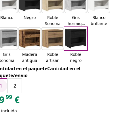
Blanco
Negro
Roble
Gris
Blanco
Sonoma
hormigó
brillante
n
Gris
Madera
Roble
Roble
sonoma
antigua
artisan
negro
ntidad en el paqueteCantidad en el
quete/envio
1
2
99
9
€
 incluido