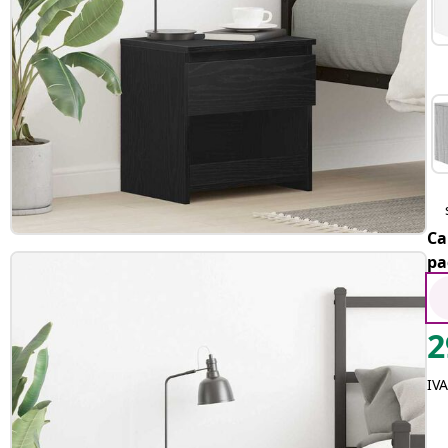
Ca
pa
2
IVA