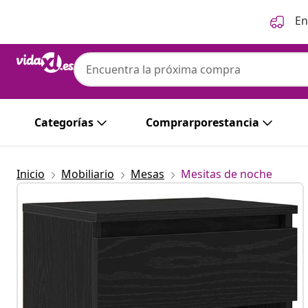
Anterior
Siguiente
En
Categorías
Comprarporestancia
Inicio
Mobiliario
Mesas
Mesitas de noche