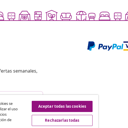
fertas semanales,
istir del contrato
okies se
Aceptar todas las cookies
izar el uso
cios
ción de
Rechazarlas todas
vidaXL