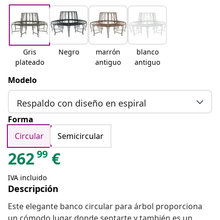
Gris
Negro
marrón
blanco
plateado
antiguo
antiguo
Modelo
Respaldo con diseño en espiral
Forma
Circular
Semicircular
99
262
€
IVA incluido
Descripción
Este elegante banco circular para árbol proporciona
un cómodo lugar donde sentarte y también es un