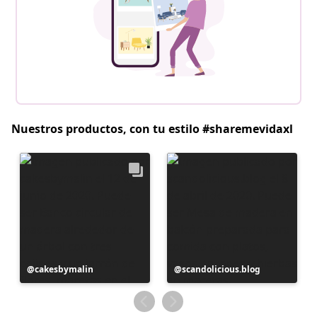
Nuestros productos, con tu estilo #sharemevidaxl
Publicación
cakesbymalin
Publicación
scandolicious.blog
realizada
realizada
por
por