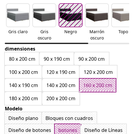
Gris claro
Gris
Negro
Marrón
Topo
oscuro
oscuro
dimensiones
80 x 200 cm
90 x 190 cm
90 x 200 cm
100 x 200 cm
120 x 190 cm
120 x 200 cm
140 x 190 cm
140 x 200 cm
160 x 200 cm
180 x 200 cm
200 x 200 cm
Modelo
Diseño plano
Bloques con cuadros
Diseño de botones
botones
Diseño de Líneas