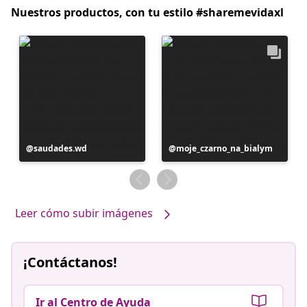
Nuestros productos, con tu estilo #sharemevidaxl
Publicación
saudades.wd
Publicación
moje_czarno_na_bialym
realizada
realizada
por
por
Leer cómo subir imágenes
¡Contáctanos!
Ir al Centro de Ayuda