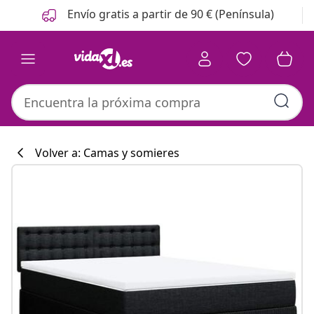
Anterior
Siguiente
Envío gratis a partir de 90 € (Península)
Volver a: Camas y somieres
Colección de co
#sharemevidaxl