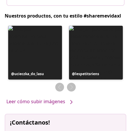
Nuestros productos, con tu estilo #sharemevidaxl
Publicación
ucieczka_do_lasu
Publicación
lespetitsriens
realizada
realizada
por
por
Leer cómo subir imágenes
¡Contáctanos!