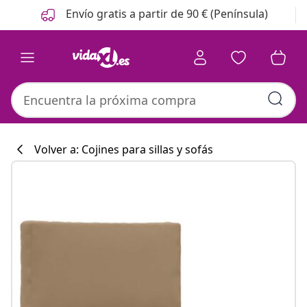
Anterior
Siguiente
Envío gratis a partir de 90 € (Península)
Volver a: Cojines para sillas y sofás
Colección de co
#sharemevidaxl