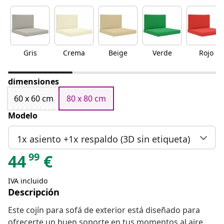
Gris
Crema
Beige
Verde
Rojo
dimensiones
60 x 60 cm
80 x 80 cm
Modelo
1x asiento +1x respaldo (3D sin etiqueta)
99
44
€
IVA incluido
Descripción
Este cojín para sofá de exterior está diseñado para
ofrecerte un buen soporte en tus momentos al aire