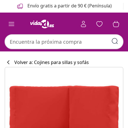
Anterior
Siguiente
Envío gratis a partir de 90 € (Península)
Volver a: Cojines para sillas y sofás
Colección de co
#sharemevidaxl