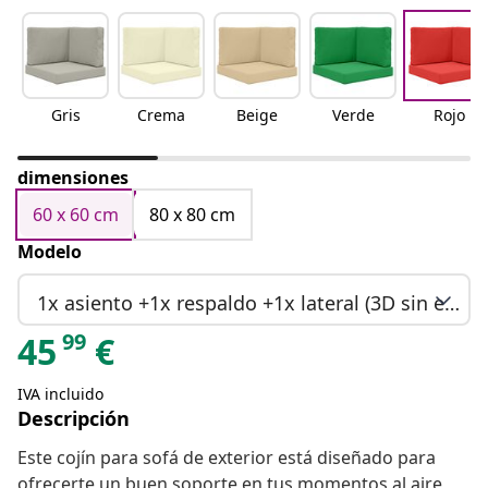
Gris
Crema
Beige
Verde
Rojo
dimensiones
60 x 60 cm
80 x 80 cm
Modelo
1x asiento +1x respaldo +1x lateral (3D sin etiqueta)
99
45
€
IVA incluido
Descripción
Este cojín para sofá de exterior está diseñado para
ofrecerte un buen soporte en tus momentos al aire