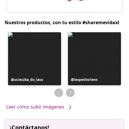
Nuestros productos, con tu estilo #sharemevidaxl
Publicación
ucieczka_do_lasu
Publicación
lespetitsriens
realizada
realizada
por
por
Leer cómo subir imágenes
¡Contáctanos!