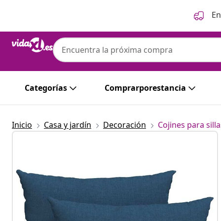
Anterior
Siguiente
En
Categorías
Comprarporestancia
Inicio
Casa y jardín
Decoración
Cojines para silla