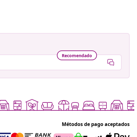
ión
a
a
Recomendado
Métodos de pago aceptados