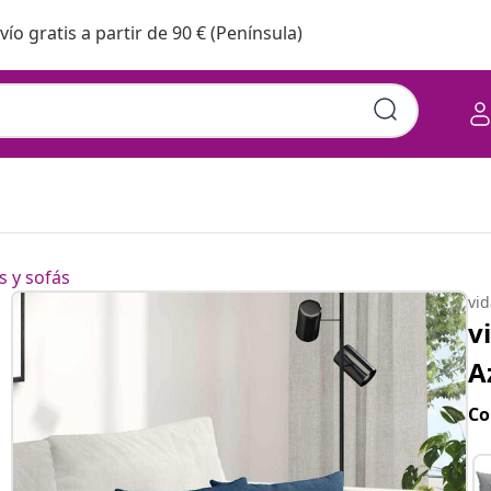
vío gratis a partir de 90 € (Península)
s y sofás
vi
v
A
Co