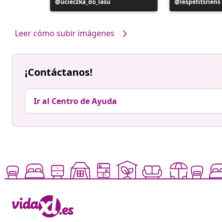
Publicación
ucieczka_do_lasu
Publicación
lespetitsriens
realizada
realizada
por
por
Leer cómo subir imágenes
¡Contáctanos!
Ir al Centro de Ayuda