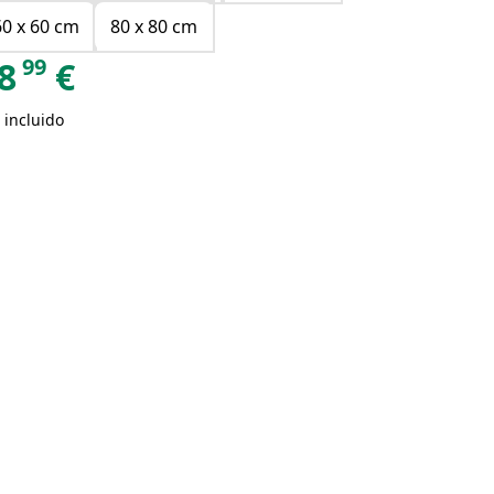
60 x 60 cm
80 x 80 cm
99
8
€
 incluido