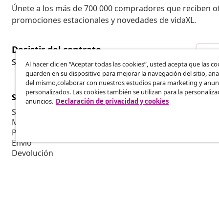
Únete a los más de 700 000 compradores que reciben o
promociones estacionales y novedades de vidaXL.
Desistir del contrato
Des
Solicita la cancelación de tu pedido.
Al hacer clic en “Aceptar todas las cookies”, usted acepta que las co
guarden en su dispositivo para mejorar la navegación del sitio, anal
del mismo,colaborar con nuestros estudios para marketing y anun
personalizados. Las cookies también se utilizan para la personaliza
Servicio al Cliente
Empresas
anuncios.
Declaración de privacidad y cookies
Seguimiento del pedido
Programa de 
Mi cuenta
Producir par
Pago
Colaboracion
Envío
Devolución
Información del producto
Pedido