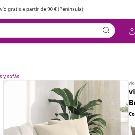
vío gratis a partir de 90 € (Península)
s y sofás
vi
v
B
Co