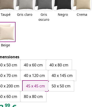
Taupé
Gris claro
Gris
Negro
Crema
oscuro
Beige
mensiones
30 x 50 cm
40 x 60 cm
40 x 80 cm
50 x 70 cm
40 x 120 cm
40 x 145 cm
40 x 200 cm
45 x 45 cm
50 x 50 cm
60 x 60 cm
80 x 80 cm
99