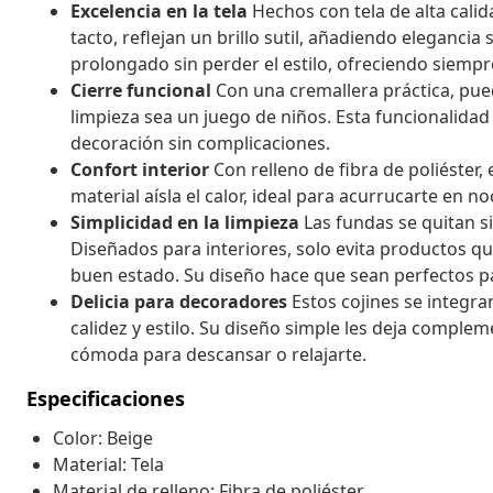
Excelencia en la tela
Hechos con tela de alta cali
tacto, reflejan un brillo sutil, añadiendo elegancia
prolongado sin perder el estilo, ofreciendo siemp
Cierre funcional
Con una cremallera práctica, pued
limpieza sea un juego de niños. Esta funcionalida
decoración sin complicaciones.
Confort interior
Con relleno de fibra de poliéster
material aísla el calor, ideal para acurrucarte en no
Simplicidad en la limpieza
Las fundas se quitan s
Diseñados para interiores, solo evita productos q
buen estado. Su diseño hace que sean perfectos p
Delicia para decoradores
Estos cojines se integra
calidez y estilo. Su diseño simple les deja comple
cómoda para descansar o relajarte.
Especificaciones
Color: Beige
Material: Tela
Material de relleno: Fibra de poliéster