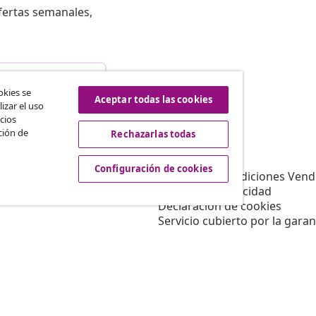
fertas semanales,
istir del contrato
okies se
Aceptar todas las cookies
izar el uso
cios
ción de
Rechazarlas todas
vidaXL
Afiliación
Sobre vidaXL
Configuración de cookies
a vidaXL
Términos y Condiciones Vend
es de marketing
Política de privacidad
Declaración de cookies
Servicio cubierto por la garan
Configuración de cookies
Trabajar para vidaXL
Aviso legal
Seguridad
Persona responsable de la U
Política de EPR