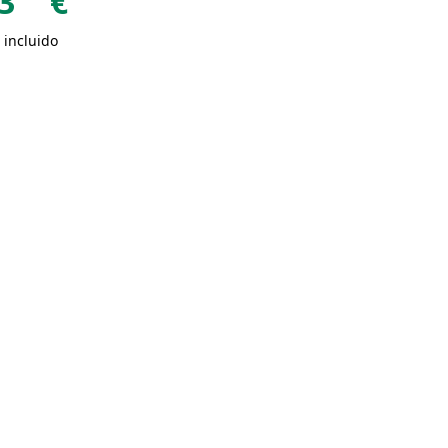
3
€
 incluido