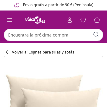
Anterior
Siguiente
Envío gratis a partir de 90 € (Península)
Volver a: Cojines para sillas y sofás
Colección de co
#sharemevidaxl