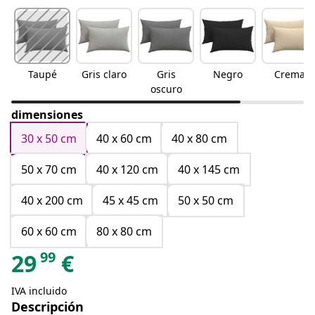
Taupé
Gris claro
Gris
Negro
Crema
oscuro
dimensiones
30 x 50 cm
40 x 60 cm
40 x 80 cm
50 x 70 cm
40 x 120 cm
40 x 145 cm
40 x 200 cm
45 x 45 cm
50 x 50 cm
60 x 60 cm
80 x 80 cm
99
29
€
IVA incluido
Descripción