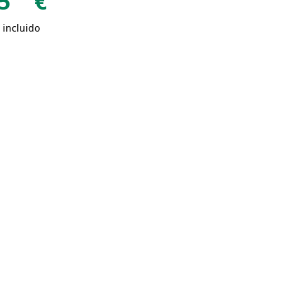
5
€
 incluido