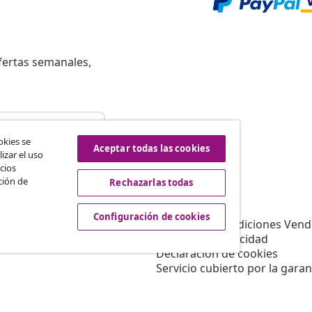
fertas semanales,
istir del contrato
okies se
Aceptar todas las cookies
izar el uso
cios
ción de
Rechazarlas todas
vidaXL
Afiliación
Sobre vidaXL
Configuración de cookies
a vidaXL
Términos y Condiciones Vend
es de marketing
Política de privacidad
Declaración de cookies
Servicio cubierto por la garan
Configuración de cookies
Trabajar para vidaXL