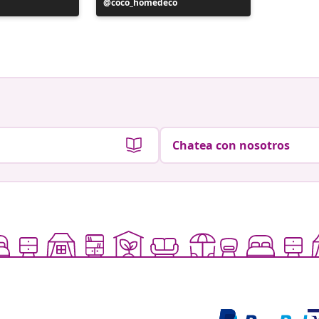
Publicación
coco_homedeco
Publicac
ontwerp
realizada
realizad
por
por
Chatea con nosotros