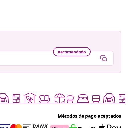
ión
fabrieksnor
a
Recomendado
Métodos de pago aceptados