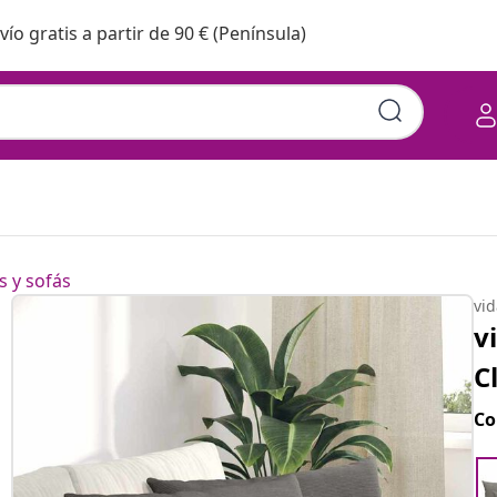
vío gratis a partir de 90 € (Península)
s y sofás
vi
v
C
Co