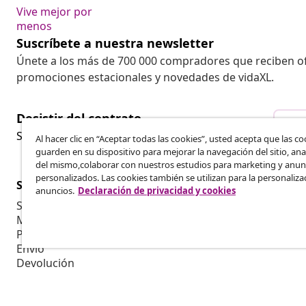
Vive mejor por
menos
Suscríbete a nuestra newsletter
Únete a los más de 700 000 compradores que reciben o
promociones estacionales y novedades de vidaXL.
Desistir del contrato
Des
Solicita la cancelación de tu pedido.
Al hacer clic en “Aceptar todas las cookies”, usted acepta que las co
guarden en su dispositivo para mejorar la navegación del sitio, anal
del mismo,colaborar con nuestros estudios para marketing y anun
personalizados. Las cookies también se utilizan para la personaliza
Servicio al Cliente
Empresas
anuncios.
Declaración de privacidad y cookies
Seguimiento del pedido
Programa de 
Mi cuenta
Producir par
Pago
Colaboracion
Envío
Devolución
Información del producto
Pedido