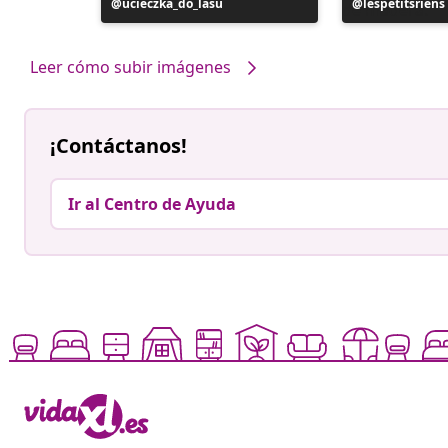
Publicación
ucieczka_do_lasu
Publicación
lespetitsriens
realizada
realizada
por
por
Leer cómo subir imágenes
¡Contáctanos!
Ir al Centro de Ayuda