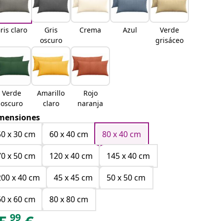
ris claro
Gris
Crema
Azul
Verde
oscuro
grisáceo
Verde
Amarillo
Rojo
oscuro
claro
naranja
mensiones
50 x 30 cm
60 x 40 cm
80 x 40 cm
70 x 50 cm
120 x 40 cm
145 x 40 cm
200 x 40 cm
45 x 45 cm
50 x 50 cm
60 x 60 cm
80 x 80 cm
99