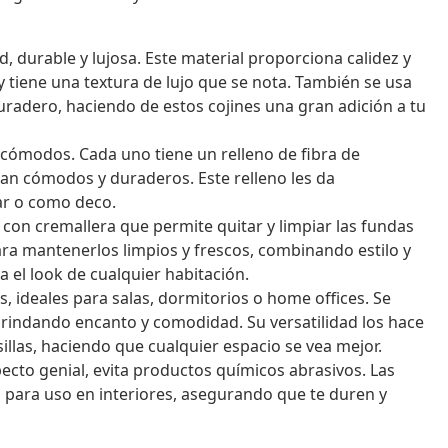
, durable y lujosa. Este material proporciona calidez y
 y tiene una textura de lujo que se nota. También se usa
uradero, haciendo de estos cojines una gran adición a tu
a cómodos. Cada uno tiene un relleno de fibra de
ean cómodos y duraderos. Este relleno les da
ar o como deco.
 con cremallera que permite quitar y limpiar las fundas
ara mantenerlos limpios y frescos, combinando estilo y
 el look de cualquier habitación.
, ideales para salas, dormitorios o home offices. Se
 brindando encanto y comodidad. Su versatilidad los hace
illas, haciendo que cualquier espacio se vea mejor.
cto genial, evita productos químicos abrasivos. Las
o para uso en interiores, asegurando que te duren y