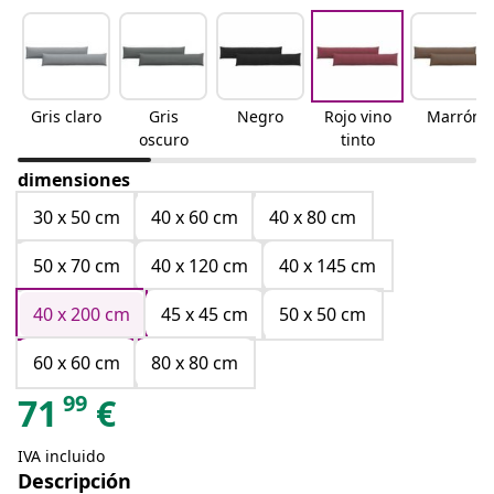
Gris claro
Gris
Negro
Rojo vino
Marrón
oscuro
tinto
dimensiones
30 x 50 cm
40 x 60 cm
40 x 80 cm
50 x 70 cm
40 x 120 cm
40 x 145 cm
40 x 200 cm
45 x 45 cm
50 x 50 cm
60 x 60 cm
80 x 80 cm
99
71
€
IVA incluido
Descripción