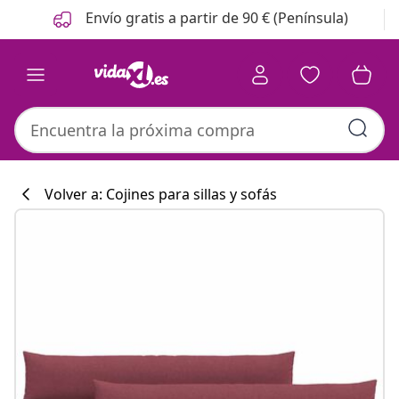
Anterior
Siguiente
Envío gratis a partir de 90 € (Península)
Volver a: Cojines para sillas y sofás
Colección de co
#sharemevidaxl