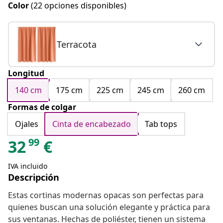
Color
(22 opciones disponibles)
Terracota
Longitud
140 cm
175 cm
225 cm
245 cm
260 cm
Formas de colgar
Ojales
Cinta de encabezado
Tab tops
99
32
€
IVA incluido
Descripción
Estas cortinas modernas opacas son perfectas para
quienes buscan una solución elegante y práctica para
sus ventanas. Hechas de poliéster, tienen un sistema