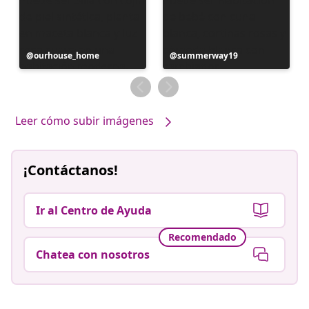
Publicación
ourhouse_home
Publicación
summerway19
realizada
realizada
por
por
Leer cómo subir imágenes
¡Contáctanos!
Ir al Centro de Ayuda
Recomendado
Chatea con nosotros