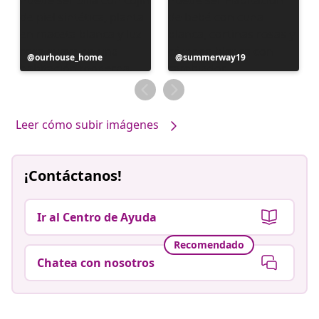
Publicación
ourhouse_home
Publicación
summerway19
realizada
realizada
por
por
Leer cómo subir imágenes
¡Contáctanos!
Ir al Centro de Ayuda
Recomendado
Chatea con nosotros