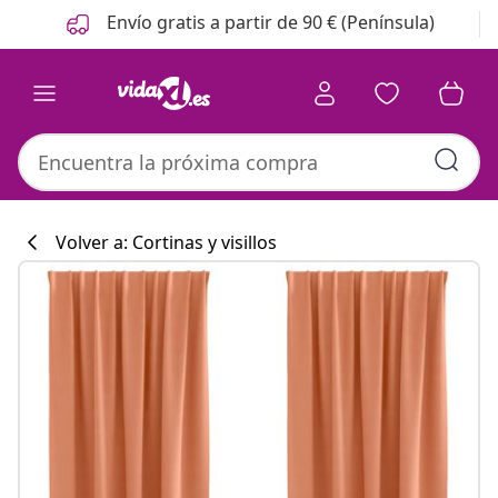
Anterior
Siguiente
Envío gratis a partir de 90 € (Península)
Volver a: Cortinas y visillos
Colección de co
#sharemevidaxl