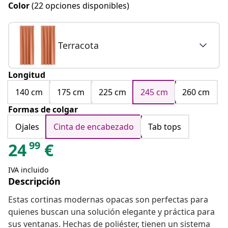
Color
(22 opciones disponibles)
Terracota
Longitud
140 cm
175 cm
225 cm
245 cm
260 cm
Formas de colgar
Ojales
Cinta de encabezado
Tab tops
99
24
€
IVA incluido
Descripción
Estas cortinas modernas opacas son perfectas para
quienes buscan una solución elegante y práctica para
sus ventanas. Hechas de poliéster, tienen un sistema