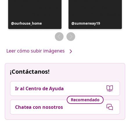
Publicación
ourhouse_home
Publicación
summerway19
realizada
realizada
por
por
Leer cómo subir imágenes
¡Contáctanos!
Ir al Centro de Ayuda
Recomendado
Chatea con nosotros