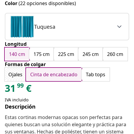
Color
(22 opciones disponibles)
Tuquesa
Longitud
140 cm
175 cm
225 cm
245 cm
260 cm
Formas de colgar
Ojales
Cinta de encabezado
Tab tops
99
31
€
IVA incluido
Descripción
Estas cortinas modernas opacas son perfectas para
quienes buscan una solución elegante y práctica para
sus ventanas. Hechas de poliéster, tienen un sistema