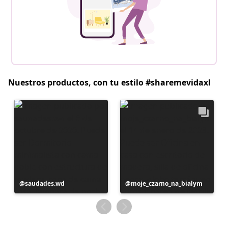
Nuestros productos, con tu estilo #sharemevidaxl
Publicación
saudades.wd
Publicación
moje_czarno_na_bialym
realizada
realizada
por
por