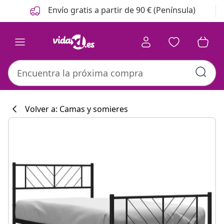
Anterior
Siguiente
Envío gratis a partir de 90 € (Península)
Volver a: Camas y somieres
Colección de co
#sharemevidaxl