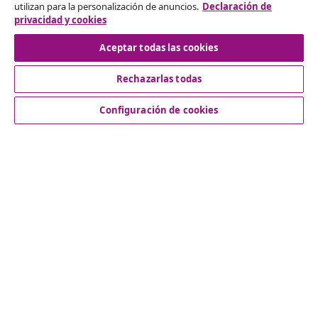
Desistir del contrato
utilizan para la personalización de anuncios.
Declaración de
privacidad y cookies
Aceptar todas las cookies
Servicio al Cliente
Rechazarlas todas
Empresas
Configuración de cookies
vidaXL
Descubre mas
© 2008-2026 vidaXL www.vidaxl.es es una página web de