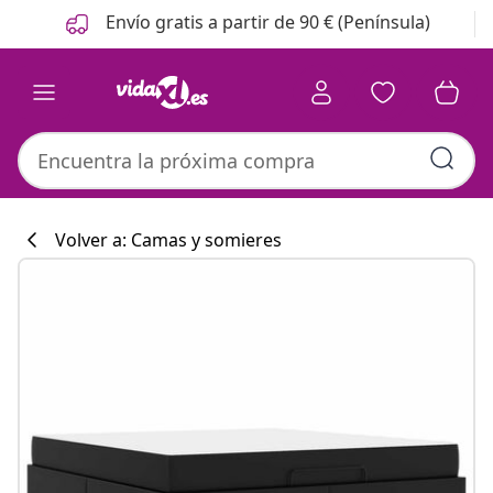
Anterior
Siguiente
Envío gratis a partir de 90 € (Península)
Volver a: Camas y somieres
Colección de co
#sharemevidaxl