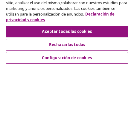
sitio, analizar el uso del mismo,colaborar con nuestros estudios para
Desistir del contrato
marketing y anuncios personalizados. Las cookies también se
utilizan para la personalización de anuncios.
Declaración de
Solicita la cancelación de tu pedido.
privacidad y cookies
Desistir del contrato
Aceptar todas las cookies
Rechazarlas todas
Servicio al Cliente
Configuración de cookies
Empresas
vidaXL
Descubre mas