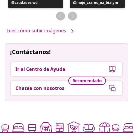
Publicación
saudades.wd
Publicación
moje_czarno_na_bialym
realizada
realizada
por
por
Leer cómo subir imágenes
¡Contáctanos!
Ir al Centro de Ayuda
Recomendado
Chatea con nosotros