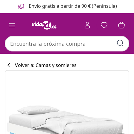
Anterior
Siguiente
Envío gratis a partir de 90 € (Península)
Volver a: Camas y somieres
Colección de co
#sharemevidaxl