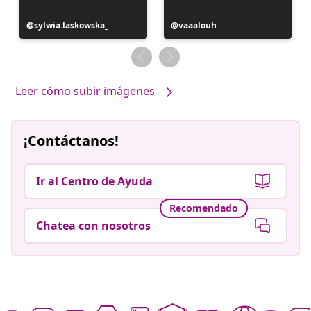
Publicación
sylwia.laskowska_
Publicación
vaaalouh
realizada
realizada
por
por
Leer cómo subir imágenes
¡Contáctanos!
Ir al Centro de Ayuda
Recomendado
Chatea con nosotros