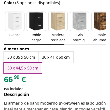
Color
(8 opciones disponibles)
Blanco
Roble
Madera
Gris
Roble
negro
reciclada
hormigó
ahumado
n
dimensiones
30 x 35 x 50 cm
30 x 41 x 50 cm
30 x 44,5 x 50 cm
99
66
€
IVA incluido
Descripción
El armario de baño moderno In-between es la solución
ideal para almacenar en casa, siendo un toque versátil