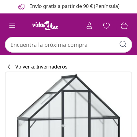
Anterior
Siguiente
Envío gratis a partir de 90 € (Península)
Volver a: Invernaderos
Colección de co
#sharemevidaxl